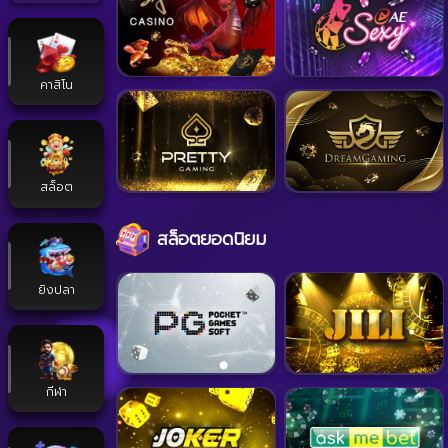
คาสิโน
สล็อต
สล็อตยอดนิยม
ยิงปลา
กีฬา