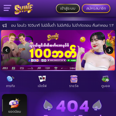
เข้าสู่ระบบ
สมัครสมาชิก
ภารกิจ
เปิดไพ่
รางวัล
ดูบอล
ยอดนิยม