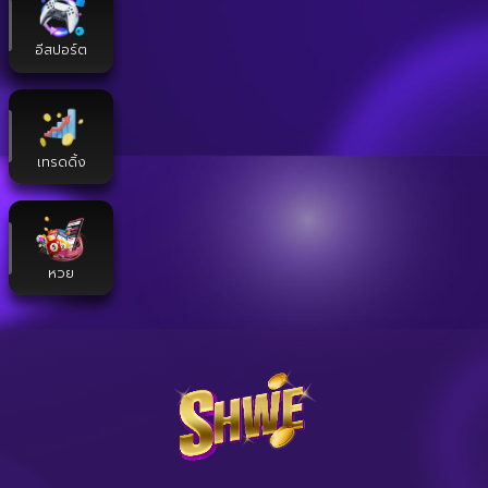
อีสปอร์ต
เทรดดิ้ง
หวย