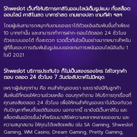
Shweslot เว็บที่ให้บริการคาสิโนออนไลน์เต็มรูปแบบ ทั้งสล็อต
ออนไลน์ คาสิโนสด บาคาร่าสด เกมแทงปลา เกมกีฬา ฯลฯ
โดยผู้เล่นสามารถสนุกกับเกมของเราได้ด้วยเงินเดิมพันขั้นต่ำเพียง
10 บาทเท่านั้น และสามารถทำการฝาก-ถอนได้ตลอด 24 ชั่วโมง
ด้วยระบบออโต้ ทั้งสะดวก รวดเร็วทันใจเป็นอย่างมากเหมาะสำหรับ
ผู้ที่ชื่นชอบการเดิมพันในรูปแบบของเกมการพนันออนไลน์อันดับ 1
ในปี 2021
Shweslot บริการประทับใจ ก็ไม่เป็นสองรองใคร ใส่ใจทุกคำ
ตอบ ตลอด 24 ชั่วโมง 7 วันต่อสัปดาห์ไม่มีหยุด
เพราะผู้เล่นทุกท่าน คือ คนสำคัญของเรา และเรายังมีทีมลูกค้า
สัมพันธ์ที่คอยให้ความช่วยเหลือ ตอบทุกคำถาม ให้บริการทุกเรื่องที่
คุณสงสัยตลอด 24 ชั่วโมง เพื่อให้คนสำคัญของเราไม่ต้องกังวล
กับปัญหาที่พบตั้งแต่ต้นจนจบ นอกจากนี้ เรายังมีเว็บคาสิโน และ
สล็อตพันธมิตรชั้นนำที่พร้อมมาเสิร์ฟความหลากหลายของเกม และ
ความสนุกสนาน ให้คุณได้เพลิดเพลิน เช่น SA Gaming, Shweslot
Gaming, WM Casino, Dream Gaming, Pretty Gaming,