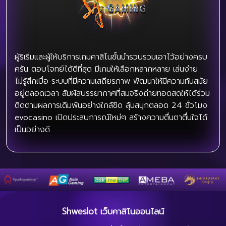
ผู้ริเริ่มและผู้ให้บริการเกมคาสิโนชั้นนำรวบรวมเอาไว้อย่างครบ
ครัน ตอบโจทย์ได้ดีที่สุด มีเกมให้เลือกหลากหลาย เล่นง่าย
ไม่รู้สึกเบื่อ ระบบที่มีความเสถียรภาพ พัฒนาให้มีความทันสมัย
อยู่ตลอดเวลา สัมผัสบรรยากาศที่สมจริงถ่ายทอดสดให้ได้ร่วม
ติดตามผลการเดิมพันอย่างใกล้ชิด ลุ้นสนุกตลอด 24 ชั่วโมง
evocasino เปิดประสบการณ์ใหม่ๆ สร้างความตื่นตาตื่นใจได้
เป็นอย่างดี
Shweslot เว็บคาสิโนออนไลน์